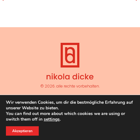
© 2026. alle rechte vorbehalten.
kunst
vermittlung
forschung
publikationen
cv
Wir verwenden Cookies, um dir die bestmögliche Erfahrung auf
unserer Website zu bieten.
links
datenschutz
impressum
You can find out more about which cookies we are using or
switch them off in
settings
.
Akzeptieren