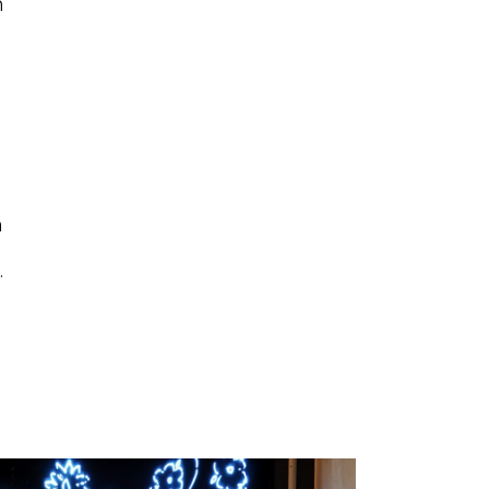
n
n
.